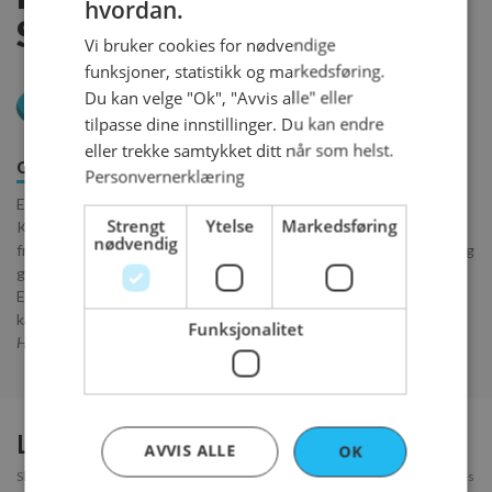
hvordan.
ENGLISH
SJOKOLADEMOUSSEKAKE
Vi bruker cookies for nødvendige
funksjoner, statistikk og markedsføring.
Du kan velge "Ok", "Avvis alle" eller
12 biter - 755 kr
tilpasse dine innstillinger. Du kan endre
eller trekke samtykket ditt når som helst.
Om produktet
Innhold
Bestillingsfrister
Personvernerklæring
En kake med mye smak og spennende overraskelser!
Strengt
Ytelse
Markedsføring
Kombinasjonen av søt sjokolademousse, et crunchy sjokoladelag,
nødvendig
friske bringebær og saftig sjokoladekakebunn gir kaken en fyldig og
god smak.
En delikat kake som raskt blir en favoritt til både små og store
kakeanledninger.
Funksjonalitet
Holdbarhet: 4 dager. Kaken smaker best lett romtemperert.
Legg til kort?
AVVIS ALLE
OK
Skal du sende dette til noen? Skriv en hilsen som skrives i et pent kort og legges